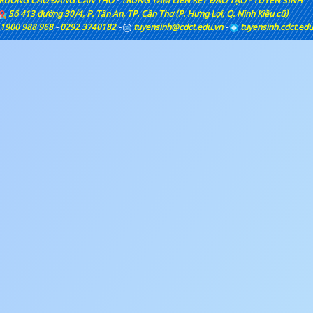
RƯỜNG CAO ĐẲNG CẦN THƠ
-
TRUNG TÂM LIÊN KẾT ĐÀO TẠO - TUYỂN SINH
Số 413 đường 30/4, P. Tân An, TP. Cần Thơ (P. Hưng Lợi, Q. Ninh Kiều cũ)
 1900 988 968
-
0292 3740182
-
tuyensinh@cdct.edu.vn
-
tuyensinh.cdct.edu