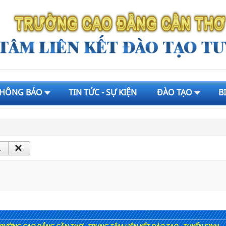
HÔNG BÁO
TIN TỨC - SỰ KIỆN
ĐÀO TẠO
B