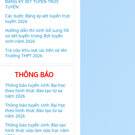
ĐĂNG KÝ XÉT TUYỂN TRỰC
TUYẾN
Các bước đăng ký xét tuyển trực
tuyến 2026
Hướng dẫn thí sinh bổ sung hồ
sơ xét tuyển trong đợt tuyển
sinh năm 2026
Tra cứu Khu vực ưu tiên và tên
Trường THPT 2026
THÔNG BÁO
Thông báo tuyển sinh đại học
theo hình thức đào tạo từ xa
năm 2026
Thông báo tuyển sinh đại học
theo hình thức đào tạo từ xa
năm 2026
Thông báo tuyển sinh đào tạo
hình thức vừa làm vừa học năm