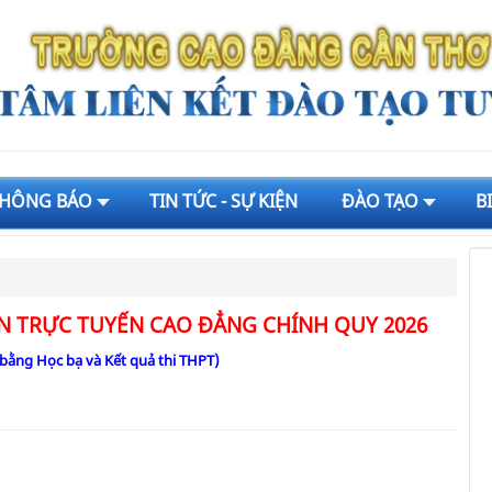
HÔNG BÁO
TIN TỨC - SỰ KIỆN
ĐÀO TẠO
B
N TRỰC TUYẾN CAO ĐẲNG CHÍNH QUY 2026
 bằng Học bạ và Kết quả thi THPT)