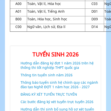
A00
Toán, Vật lí, Hóa học
C03
Ngữ
A01
Toán, Vật lí, Tiếng Anh
D01
Toá
B00
Toán, Hóa học, Sinh học
D09
Toá
C00
Ngữ văn, Lịch sử, Địa lí
D14
Ngữ
TUYỂN SINH 2026
Hướng dẫn đăng ký đợt 1 năm 2026 trên hệ
thống thi tốt nghiệp THPT quốc gia
Thông tin tuyển sinh năm 2026
Thông báo tuyển sinh hệ chính quy các ngành
đào tạo Nghề ĐỢT 1 năm học 2026 - 2027
ĐĂNG KÝ XÉT TUYỂN TRỰC TUYẾN
Các bước đăng ký xét tuyển trực tuyến 2026
Hướng dẫn thí sinh bổ sung hồ sơ xét tuyển