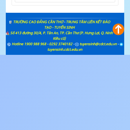
TRƯỜNG CAO ĐẲNG CẦN THƠ
-
TRUNG TÂM LIÊN KẾT ĐÀO
TẠO - TUYỂN SINH
Số 413 đường 30/4, P. Tân An, TP. Cần Thơ (P. Hưng Lợi, Q. Ninh
Kiều cũ)
Hotline 1900 988 968
-
0292 3740182
-
tuyensinh@cdct.edu.vn
-
tuyensinh.cdct.edu.vn