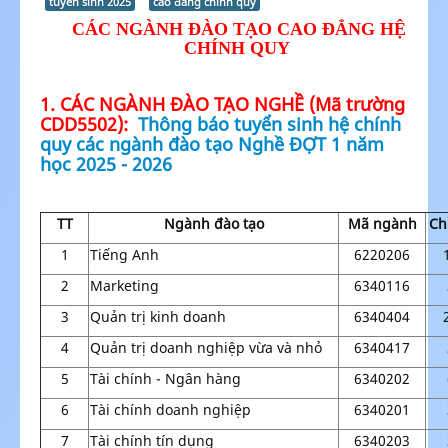
tuyển sinh 2025
cao đẳng chính quy
CÁC NGÀNH ĐÀO TẠO CAO ĐẲNG HỆ
CHÍNH QUY
1.
CÁC NGÀNH ĐÀO TẠO NGHỀ (Mã trường
CDD5502):
Thông báo tuyển sinh hệ chính
quy các ngành đào tạo Nghề ĐỢT 1 năm
học 2025 - 2026
TT
Ngành đào tạo
Mã ngành
Ch
1
Tiếng Anh
6220206
2
Marketing
6340116
3
Quản trị kinh doanh
6340404
4
Quản trị doanh nghiệp vừa và nhỏ
6340417
5
Tài chính - Ngân hàng
6340202
6
Tài chính doanh nghiệp
6340201
7
Tài chính tín dụng
6340203