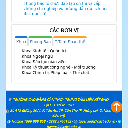
Thông báo tổ chức đào tạo ôn thi và cấp
chứng chỉ nghiệp vụ hướng dẫn du lịch nội
đia, quốc tế
CÁC ĐƠN VỊ
Khoa
Phòng Ban
T.Tâm-Đoàn thể
Khoa Kinh tế - Quản trị
Khoa Ngoại ngữ
Khoa Đào tạo giáo viên
Khoa Kỹ thuật công nghệ - Môi trường
Khoa Chính trị Pháp luật - Thể chất
TRƯỜNG CAO ĐẲNG CẦN THƠ
-
TRUNG TÂM LIÊN KẾT ĐÀO
TẠO - TUYỂN SINH
Số 413 đường 30/4, P. Tân An, TP. Cần Thơ (P. Hưng Lợi, Q. Ninh
Kiều cũ)
Hotline 1900 988 968
-
0292 3740182
-
tuyensinh@cdct.edu.vn
-
tuyensinh.cdct.edu.vn