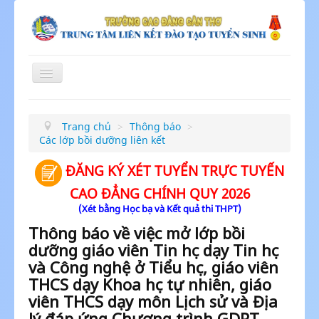
Toggle
Navigation
≡
Trang chủ
>
Thông báo
>
Các lớp bồi dưỡng liên kết
ĐĂNG KÝ XÉT TUYỂN TRỰC TUYẾN
CAO ĐẲNG CHÍNH QUY 2026
(Xét bằng Học bạ và Kết quả thi THPT)
Thông báo về việc mở lớp bồi
dưỡng giáo viên Tin học dạy Tin học
và Công nghệ ở Tiểu học, giáo viên
THCS dạy Khoa học tự nhiên, giáo
viên THCS dạy môn Lịch sử và Địa
lý đáp ứng Chương trình GDPT