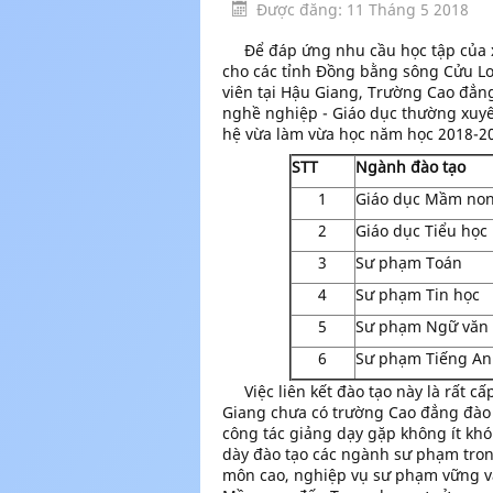
Được đăng: 11 Tháng 5 2018
Để đáp ứng nhu cầu học tập của xã
cho các tỉnh Đồng bằng sông Cửu L
viên tại Hậu Giang, Trường Cao đẳng
nghề nghiệp - Giáo dục thường xuy
hệ vừa làm vừa học năm học 2018-2
STT
Ngành đào tạo
1
Giáo dục Mầm no
2
Giáo dục Tiểu học
3
Sư phạm Toán
4
Sư phạm Tin học
5
Sư phạm Ngữ văn
6
Sư phạm Tiếng An
Việc liên kết đào tạo này là rất cấp
Giang chưa có trường Cao đẳng đào
công tác giảng dạy gặp không ít kh
dày đào tạo các ngành sư phạm tron
môn cao, nghiệp vụ sư phạm vững và