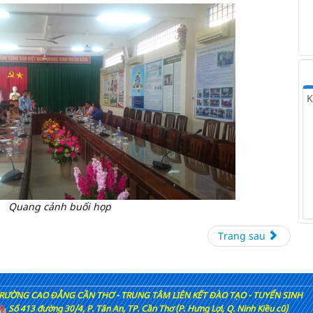
K
Quang cảnh buổi họp
Trang sau
RƯỜNG CAO ĐẲNG CẦN THƠ
-
TRUNG TÂM LIÊN KẾT ĐÀO TẠO - TUYỂN SINH
Số 413 đường 30/4, P. Tân An, TP. Cần Thơ (P. Hưng Lợi, Q. Ninh Kiều cũ)