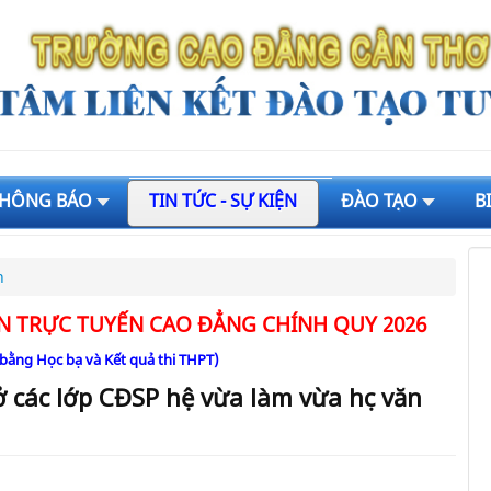
HÔNG BÁO
TIN TỨC - SỰ KIỆN
ĐÀO TẠO
B
n
N TRỰC TUYẾN CAO ĐẲNG CHÍNH QUY 2026
 bằng Học bạ và Kết quả thi THPT)
ở các lớp CĐSP hệ vừa làm vừa học văn