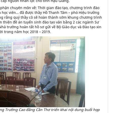
cấp nguồn nhân lực cho tỉnh Hậu Giang.
phận chuyên môn về: Thời gian đào tạo, chương trình đào
của học viên… đã được thầy Hồ Thanh Tâm – phó Hiệu trưởng
ng rằng quý thầy cô sẽ hoàn thành sớm khung chương trình
oàn thiện đề án tuyển sinh đào tạo văn bằng 2 các ngành Sư
à trường hoàn tất hồ sơ gửi về Bộ Giáo dục và Đào tạo xin
hời trong năm học 2018 – 2019.
ng Trường Cao đẳng Cần Thơ triển khai nội dung buổi họp