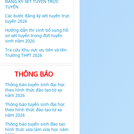
ĐĂNG KÝ XÉT TUYỂN TRỰC
TUYẾN
Các bước đăng ký xét tuyển trực
tuyến 2026
Hướng dẫn thí sinh bổ sung hồ
sơ xét tuyển trong đợt tuyển
sinh năm 2026
Tra cứu Khu vực ưu tiên và tên
Trường THPT 2026
THÔNG BÁO
Thông báo tuyển sinh đại học
theo hình thức đào tạo từ xa
năm 2026
Thông báo tuyển sinh đại học
theo hình thức đào tạo từ xa
năm 2026
Thông báo tuyển sinh đào tạo
hình thức vừa làm vừa học năm