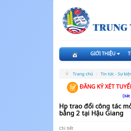
GIỚI THIỆU
T
Trang chủ
>
Tin tức - Sự kiệ
ĐĂNG KÝ XÉT TUYỂ
(Xét
Họp trao đổi công tác m
bằng 2 tại Hậu Giang
Chi tiết