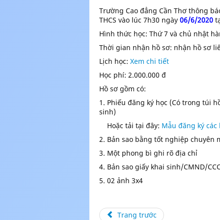
Trường Cao đẳng Cần Thơ thông báo
THCS vào lúc 7h30 ngày
06
/6/2020
t
Hình thức học: Thứ 7 và chủ nhật h
Thời gian nhận hồ sơ: nhận hồ sơ li
Lịch học:
Xem chi tiết
Học phí: 2.000.000 đ
Hồ sơ gồm có:
1. Phiếu đăng ký học (Có trong túi h
sinh)
Hoặc tải tại đây:
Mẫu đăng ký các 
2. Bản sao bằng tốt nghiệp chuyên
3. Một phong bì ghi rõ địa chỉ
4. Bản sao giấy khai sinh/CMND/CC
5. 02 ảnh 3x4
Trang trước