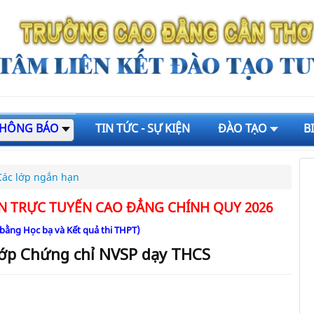
HÔNG BÁO
TIN TỨC - SỰ KIỆN
ĐÀO TẠO
B
Các lớp ngắn hạn
N TRỰC TUYẾN CAO ĐẲNG CHÍNH QUY 2026
 bằng Học bạ và Kết quả thi THPT)
lớp Chứng chỉ NVSP dạy THCS