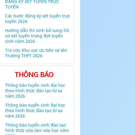
ĐĂNG KÝ XÉT TUYỂN TRỰC
TUYẾN
Các bước đăng ký xét tuyển trực
tuyến 2026
Hướng dẫn thí sinh bổ sung hồ
sơ xét tuyển trong đợt tuyển
sinh năm 2026
Tra cứu Khu vực ưu tiên và tên
Trường THPT 2026
THÔNG BÁO
Thông báo tuyển sinh đại học
theo hình thức đào tạo từ xa
năm 2026
Thông báo tuyển sinh đại học
theo hình thức đào tạo từ xa
năm 2026
Thông báo tuyển sinh đào tạo
hình thức vừa làm vừa học năm